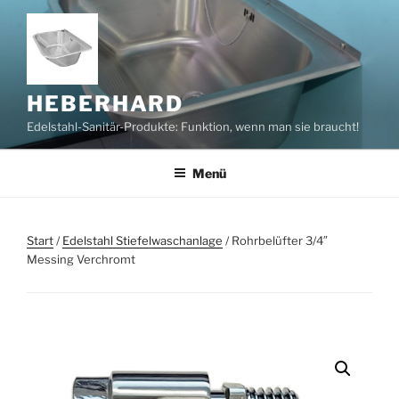
Zum
Inhalt
springen
HEBERHARD
Edelstahl-Sanitär-Produkte: Funktion, wenn man sie braucht!
Menü
Start
/
Edelstahl Stiefelwaschanlage
/ Rohrbelüfter 3/4″
Messing Verchromt