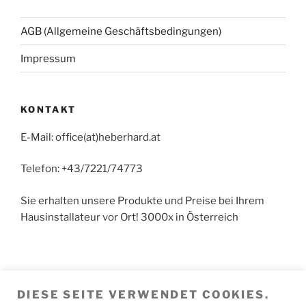
AGB (Allgemeine Geschäftsbedingungen)
Impressum
KONTAKT
E-Mail: office(at)heberhard.at
Telefon: +43/7221/74773
Sie erhalten unsere Produkte und Preise bei Ihrem
Hausinstallateur vor Ort! 3000x in Österreich
Achtung: Kein Detail-Vertrieb in Hörsching. Der
DIESE SEITE VERWENDET COOKIES.
Versand der Fertigungs-Produkte erfolgt direkt von