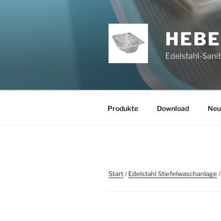
Zum
Inhalt
springen
HEB
Edelstahl-Sani
Produkte
Download
Neu
Start
/
Edelstahl Stiefelwaschanlage
/