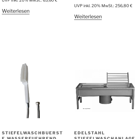
UVP inkl. 20% MwSt.:
63,60
€
UVP inkl. 20% MwSt.:
256,80
€
Weiterlesen
Weiterlesen
STIEFELWASCHBUERST
EDELSTAHL
E WASSERFUEHREND
STIEFELWASCHANLAGE