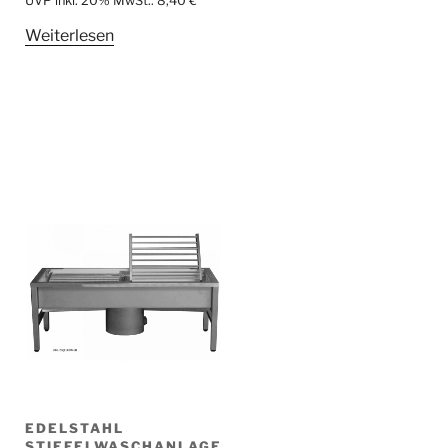
UVP inkl. 20% MwSt.:
8,40
€
Weiterlesen
EDELSTAHL
STIEFELWASCHANLAGE