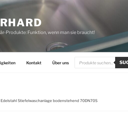
ERHARD
tär-Produkte: Funktion, wenn man sie braucht!
Products
SU
search
igkeiten
Kontakt
Über uns
 Edelstahl Stiefelwaschanlage bodenstehend 70DN70S