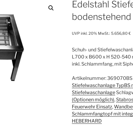
Edelstahl Stie
bodenstehen
UVP inkl. 20% MwSt.:
5.656,80
€
Schuh- und Stiefelwaschan
L700 x B600 x H 520-540
inkl. Schlammfang, mit Siph
Artikelnummer:
369070BS
Stiefelwaschanlage TypBS 
Stiefelwaschanlage
Schlag
(Optionen möglich)
,
Stabros
Feuerwehr Einsatz
,
Wandbef
Schlammfangtopf mit integ
HEBERHARD