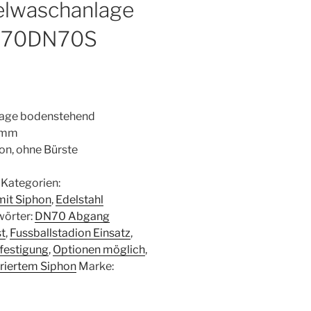
felwaschanlage
d 70DN70S
lage bodenstehend
 mm
on, ohne Bürste
Kategorien:
mit Siphon
,
Edelstahl
wörter:
DN70 Abgang
t
,
Fussballstadion Einsatz
,
estigung
,
Optionen möglich
,
riertem Siphon
Marke: