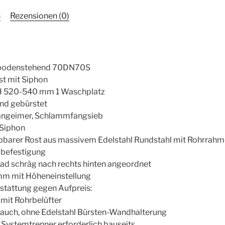
n
Rezensionen (0)
e bodenstehend 70DN70S
t mit Siphon
H 520-540 mm 1 Waschplatz
and gebürstet
angeimer, Schlammfangsieb
 Siphon
ppbarer Rost aus massivem Edelstahl Rundstahl mit Rohrrah
dbefestigung
ad schräg nach rechts hinten angeordnet
mm mit Höheneinstellung
stattung gegen Aufpreis:
mit Rohrbelüfter
lauch, ohne Edelstahl Bürsten-Wandhalterung
 Systemtrenner erforderlich bauseits