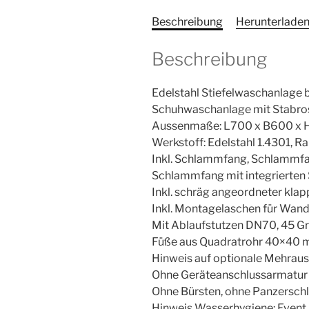
Beschreibung
Herunterlade
Beschreibung
Edelstahl Stiefelwaschanlag
Schuhwaschanlage mit Stabros
Aussenmaße: L700 x B600 x 
Werkstoff: Edelstahl 1.4301, R
Inkl. Schlammfang, Schlammf
Schlammfang mit integrierten
Inkl. schräg angeordneter kla
Inkl. Montagelaschen für Wan
Mit Ablaufstutzen DN70, 45 Gr
Füße aus Quadratrohr 40×40 
Hinweis auf optionale Mehraus
Ohne Geräteanschlussarmatur 
Ohne Bürsten, ohne Panzersch
Hinweis Wasserhygiene: Event.