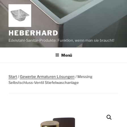
Zum
Inhalt
springen
HEBERHARD
Edelstahl-Sanitär-Produkte: Funktion, wenn man sie braucht!
Menü
Start
/
Gewerbe Armaturen Lösungen
/ Messing
Selbstschluss-Ventil Stiefelwaschanlage