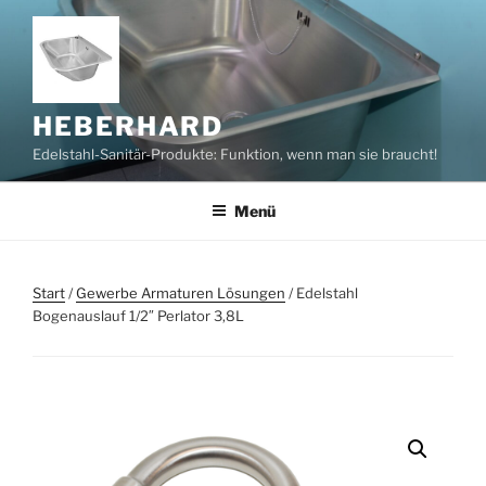
Zum
Inhalt
springen
HEBERHARD
Edelstahl-Sanitär-Produkte: Funktion, wenn man sie braucht!
Menü
Start
/
Gewerbe Armaturen Lösungen
/ Edelstahl
Bogenauslauf 1/2″ Perlator 3,8L