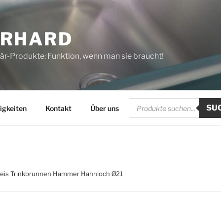
ERHARD
tär-Produkte: Funktion, wenn man sie braucht!
Products
SU
search
igkeiten
Kontakt
Über uns
reis Trinkbrunnen Hammer Hahnloch Ø21