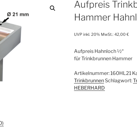
Aufpreis Trink
Hammer Hahnl
UVP inkl. 20% MwSt.:
42,00
€
Aufpreis Hahnloch ½“
für Trinkbrunnen Hammer
Artikelnummer:
160HL21
K
Trinkbrunnen
Schlagwort:
T
HEBERHARD
0)