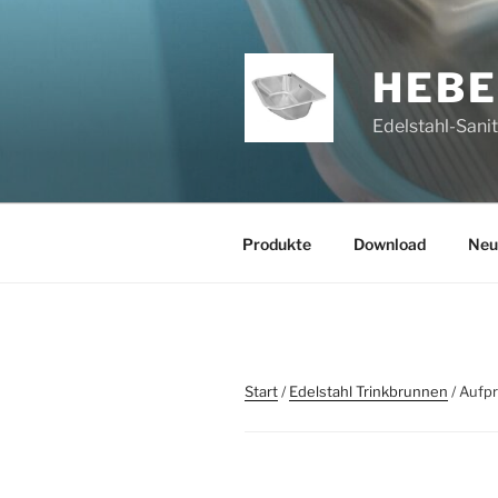
Zum
Inhalt
springen
HEB
Edelstahl-Sani
Produkte
Download
Neu
Start
/
Edelstahl Trinkbrunnen
/ Aufp