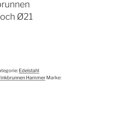
brunnen
och Ø21
ategorie:
Edelstahl
rinkbrunnen Hammer
Marke: