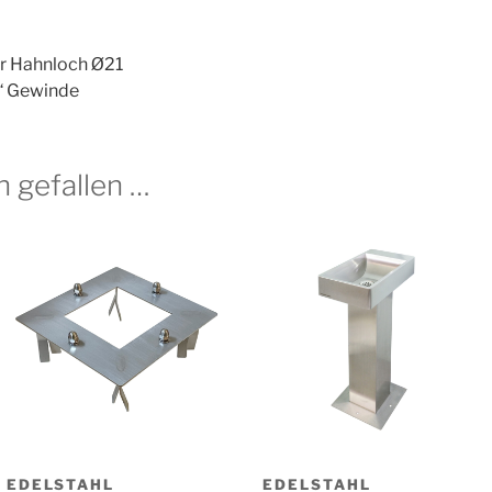
r Hahnloch Ø21
“ Gewinde
h gefallen …
EDELSTAHL
EDELSTAHL