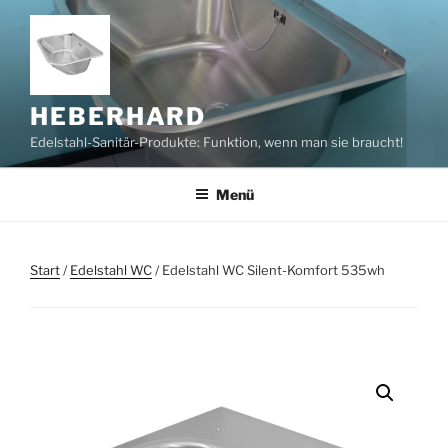
Zum
Inhalt
springen
HEBERHARD
Edelstahl-Sanitär-Produkte: Funktion, wenn man sie braucht!
Menü
Start
/
Edelstahl WC
/ Edelstahl WC Silent-Komfort 535wh