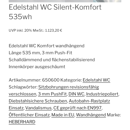
Edelstahl WC Silent-Komfort
535wh
UVP inkl. 20% MwSt.:
1.123,20
€
Edelstahl WC Komfort wandhängend
Länge 535 mm, 3 mm Push-Fit
Schalldämmend und flächenstabilisierend
Innenkörper ausgeschäumt
Artikelnummer:
650600
Kategorie:
Edelstahl WC
Schlagwörter:
Sitzbohrungen revisionsfähig
verschlossen
,
3 mm PushFit
,
DIN WC
,
Industriepoliert
,
Diebstahlsichere Schrauben
,
Autobahn-Rastplatz
Einsatz
,
Vandalismus
,
CE geprüft nach EN997
,
Öffentlicher Einsatz
,
Made in EU
,
Wandhängend
Marke:
HEBERHARD