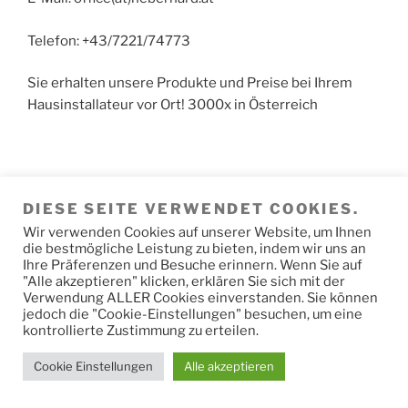
Telefon: +43/7221/74773
Sie erhalten unsere Produkte und Preise bei Ihrem
Hausinstallateur vor Ort! 3000x in Österreich
Achtung: Kein Detail-Vertrieb in Hörsching. Der
DIESE SEITE VERWENDET COOKIES.
Versand der Fertigungs-Produkte erfolgt direkt von
den Produktionswerken. Paketwarenversand erfolgt
Wir verwenden Cookies auf unserer Website, um Ihnen
die bestmögliche Leistung zu bieten, indem wir uns an
vom Speditions-Hochregal-Lager.
Ihre Präferenzen und Besuche erinnern. Wenn Sie auf
"Alle akzeptieren" klicken, erklären Sie sich mit der
Verwendung ALLER Cookies einverstanden. Sie können
jedoch die "Cookie-Einstellungen" besuchen, um eine
kontrollierte Zustimmung zu erteilen.
Datenschutzerklärung
Cookie Einstellungen
Alle akzeptieren