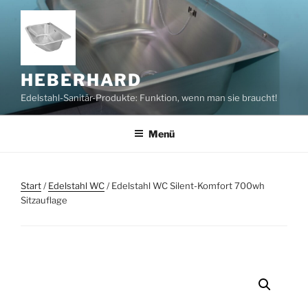
Zum
Inhalt
springen
HEBERHARD
Edelstahl-Sanitär-Produkte: Funktion, wenn man sie braucht!
Menü
Start
/
Edelstahl WC
/ Edelstahl WC Silent-Komfort 700wh
Sitzauflage