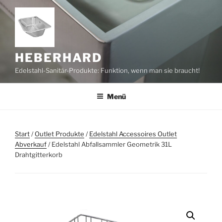
Zum
Inhalt
springen
HEBERHARD
Edelstahl-Sanitär-Produkte: Funktion, wenn man sie braucht!
Menü
Start
/
Outlet Produkte
/
Edelstahl Accessoires Outlet
Abverkauf
/ Edelstahl Abfallsammler Geometrik 31L
Drahtgitterkorb