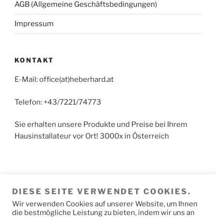
AGB (Allgemeine Geschäftsbedingungen)
Impressum
KONTAKT
E-Mail: office(at)heberhard.at
Telefon: +43/7221/74773
Sie erhalten unsere Produkte und Preise bei Ihrem
Hausinstallateur vor Ort! 3000x in Österreich
Achtung: Kein Detail-Vertrieb in Hörsching. Der
DIESE SEITE VERWENDET COOKIES.
Versand der Fertigungs-Produkte erfolgt direkt von
den Produktionswerken. Paketwarenversand erfolgt
Wir verwenden Cookies auf unserer Website, um Ihnen
die bestmögliche Leistung zu bieten, indem wir uns an
vom Speditions-Hochregal-Lager.