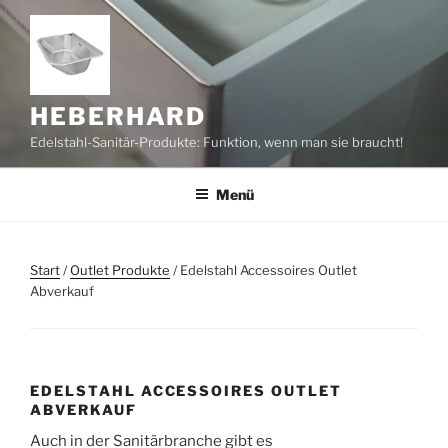
Zum
Inhalt
springen
HEBERHARD
Edelstahl-Sanitär-Produkte: Funktion, wenn man sie braucht!
Menü
Start
/
Outlet Produkte
/ Edelstahl Accessoires Outlet
Abverkauf
EDELSTAHL ACCESSOIRES OUTLET
ABVERKAUF
Auch in der Sanitärbranche gibt es