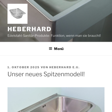
Zum
Inhalt
springen
HEBERHARD
Edelstahl-Sanitär-Produkte: Funktion, wenn man sie braucht!
Menü
VERÖFFENTLICHT
1. OKTOBER 2025
VON
HEBERHARD E.U.
AM
Unser neues Spitzenmodell!