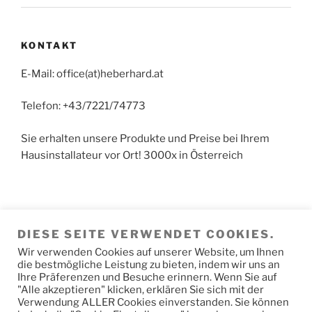
KONTAKT
E-Mail: office(at)heberhard.at
Telefon: +43/7221/74773
Sie erhalten unsere Produkte und Preise bei Ihrem
Hausinstallateur vor Ort! 3000x in Österreich
Achtung: Kein Detail-Vertrieb in Hörsching. Der
DIESE SEITE VERWENDET COOKIES.
Versand der Fertigungs-Produkte erfolgt direkt von
Wir verwenden Cookies auf unserer Website, um Ihnen
den Produktionswerken. Paketwarenversand erfolgt
die bestmögliche Leistung zu bieten, indem wir uns an
vom Speditions-Hochregal-Lager.
Ihre Präferenzen und Besuche erinnern. Wenn Sie auf
"Alle akzeptieren" klicken, erklären Sie sich mit der
Verwendung ALLER Cookies einverstanden. Sie können