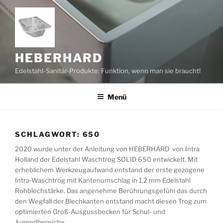
Zum
Inhalt
springen
HEBERHARD
Edelstahl-Sanitär-Produkte: Funktion, wenn man sie braucht!
Menü
SCHLAGWORT:
650
2020 wurde unter der Anleitung von HEBERHARD von Intra
Holland der Edelstahl Waschtrog SOLID 650 entwickelt. Mit
erheblichem Werkzeugaufwand entstand der erste gezogene
Intra-Waschtrog mit Kantenumschlag in 1,2 mm Edelstahl
Rohblechstärke. Das angenehme Berührungsgefühl das durch
den Wegfall der Blechkanten entstand macht diesen Trog zum
optimierten Groß-Ausgussbecken für Schul- und
Jugendbereiche.