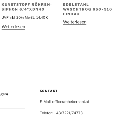
KUNSTSTOFF RÖHREN-
EDELSTAHL
SIPHON 6/4″XDN40
WASCHTROG 650×510
EINBAU
UVP inkl. 20% MwSt.:
14,40
€
Weiterlesen
Weiterlesen
KONTAKT
ngen)
E-Mail: office(at)heberhard.at
Telefon: +43/7221/74773