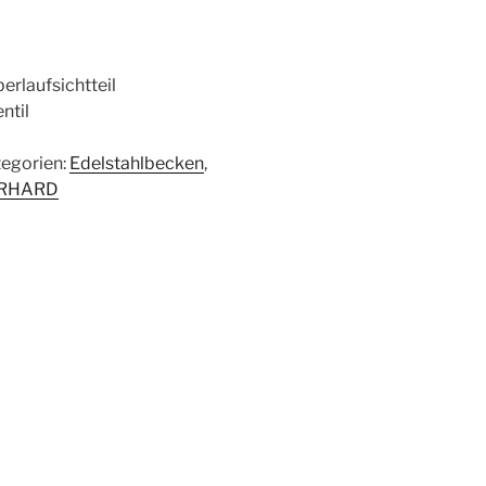
erlaufsichtteil
ntil
egorien:
Edelstahlbecken
,
RHARD