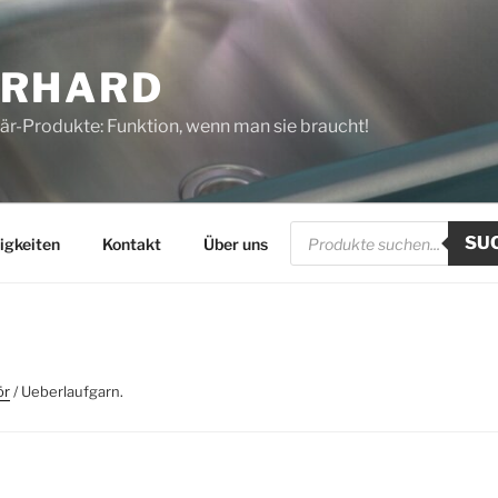
ERHARD
tär-Produkte: Funktion, wenn man sie braucht!
Products
SU
search
igkeiten
Kontakt
Über uns
ör
/ Ueberlaufgarn.