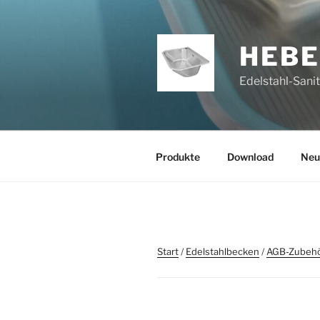
Zum
Inhalt
springen
HEB
Edelstahl-Sani
Produkte
Download
Neu
Start
/
Edelstahlbecken
/
AGB-Zubeh