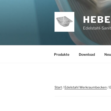
Zum
Inhalt
springen
HEB
Edelstahl-Sani
Produkte
Download
Neu
Start
/
Edelstahl Werkraumbecken
/ 