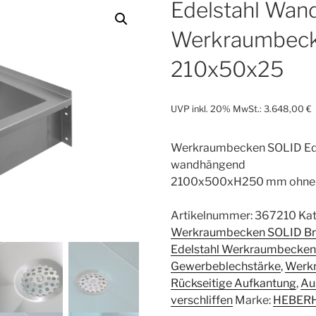
Edelstahl Wan
Werkraumbeck
210x50x25
UVP inkl. 20% MwSt.:
3.648,00
€
Werkraumbecken SOLID Ed
wandhängend
2100x500xH250 mm ohne
Artikelnummer:
367210
Kat
Werkraumbecken SOLID Br
Edelstahl Werkraumbecke
Gewerbeblechstärke
,
Werk
Rückseitige Aufkantung
,
Au
verschliffen
Marke:
HEBER