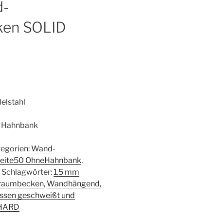
d-
en SOLID
elstahl
 Hahnbank
egorien:
Wand-
eite50 OhneHahnbank
,
n
Schlagwörter:
1.5 mm
raumbecken
,
Wandhängend
,
ssen geschweißt und
HARD