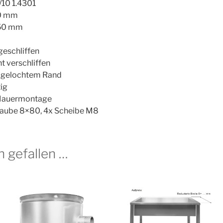
/10 1.4301
40 mm
250 mm
eschliffen
t verschliffen
it gelochtem Rand
tig
 Mauermontage
raube 8×80, 4x Scheibe M8
h gefallen …