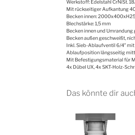
Werkstoff: Edelstahl CrNiSt. 18
Mit rückseitiger Aufkantung 
Becken innen: 2000x400xH
Blechstärke: 1,5 mm
Becken innen und Umrandung g
Becken außen geschweißt, nich
Inkl. Sieb-Ablaufventil 6/4″ m
Ablaufposition längsseitig mit
Mit Befestigungsmaterial für
4x Dübel UX, 4x SKT-Holz-Sch
Das könnte dir auc