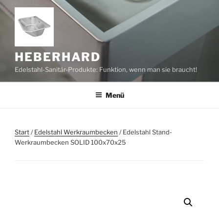
Zum
Inhalt
springen
HEBERHARD
Edelstahl-Sanitär-Produkte: Funktion, wenn man sie braucht!
Menü
Start
/
Edelstahl Werkraumbecken
/ Edelstahl Stand-
Werkraumbecken SOLID 100x70x25