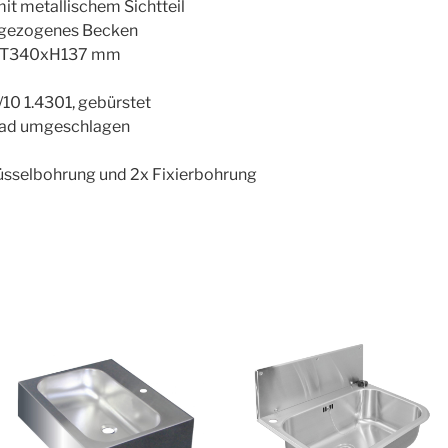
mit metallischem Sichtteil
fgezogenes Becken
xT340xH137 mm
/10 1.4301, gebürstet
rad umgeschlagen
üsselbohrung und 2x Fixierbohrung