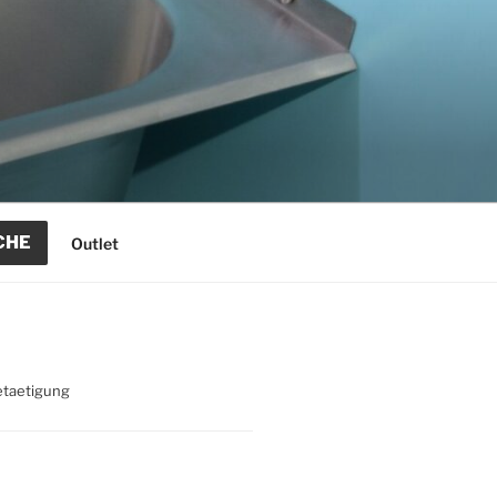
CHE
Outlet
etaetigung