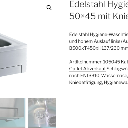
Edelstahl Hyg
50×45 mit Kni
Edelstahl Hygiene-Waschti
und hohem Auslauf links (
B500xT450xH137/230 m
Artikelnummer:
105045
Kat
Outlet Abverkauf
Schlagwör
nach EN13310
,
Wassernase
Kniebetätigung
,
Hygienewa