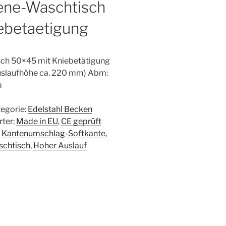
iene-Waschtisch
ebetaetigung
sch 50×45 mit Kniebetätigung
Auslaufhöhe ca. 220 mm) Abm:
m
egorie:
Edelstahl Becken
ter:
Made in EU
,
CE geprüft
,
Kantenumschlag-Softkante
,
schtisch
,
Hoher Auslauf