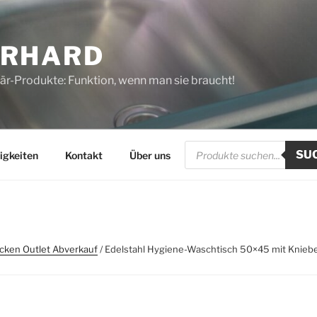
ERHARD
tär-Produkte: Funktion, wenn man sie braucht!
Products
SU
search
igkeiten
Kontakt
Über uns
ecken Outlet Abverkauf
/ Edelstahl Hygiene-Waschtisch 50×45 mit Knieb