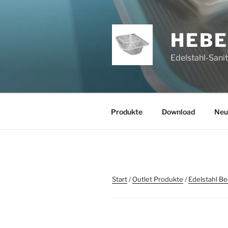
Zum
Inhalt
springen
HEB
Edelstahl-Sani
Produkte
Download
Neu
Start
/
Outlet Produkte
/
Edelstahl B