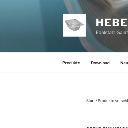
Zum
Inhalt
springen
HEB
Edelstahl-Sani
Produkte
Download
Neu
Start
/ Produkte verschl