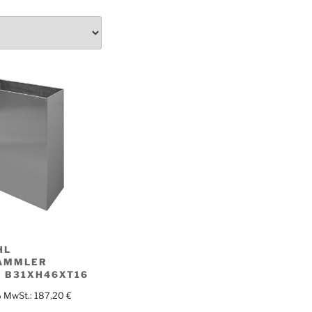
HL
AMMLER
N B31XH46XT16
% MwSt.:
187,20
€