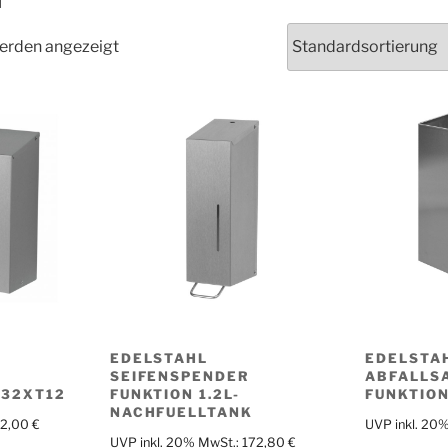
N
werden angezeigt
EDELSTAHL
EDELSTA
SEIFENSPENDER
ABFALLS
H32XT12
FUNKTION 1.2L-
FUNKTIO
NACHFUELLTANK
92,00
€
UVP inkl. 20
UVP inkl. 20% MwSt.:
172,80
€