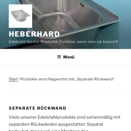
Zum
Inhalt
springen
HEBERHARD
Edelstahl-Sanitär-Produkte: Funktion, wenn man sie braucht!
Menü
Start
/ Produkte verschlagwortet mit „Separate Rückwand“
SEPARATE RÜCKWAND
Viele unserer Edelstahlprodukte sind serienmäßig mit
separaten Rückwänden ausgestattet. Separat