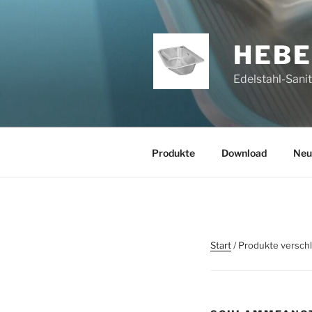
Zum
Inhalt
springen
HEB
Edelstahl-Sani
Produkte
Download
Neu
Start
/ Produkte versch