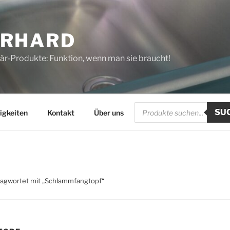
ERHARD
tär-Produkte: Funktion, wenn man sie braucht!
Products
SU
search
igkeiten
Kontakt
Über uns
lagwortet mit „Schlammfangtopf“