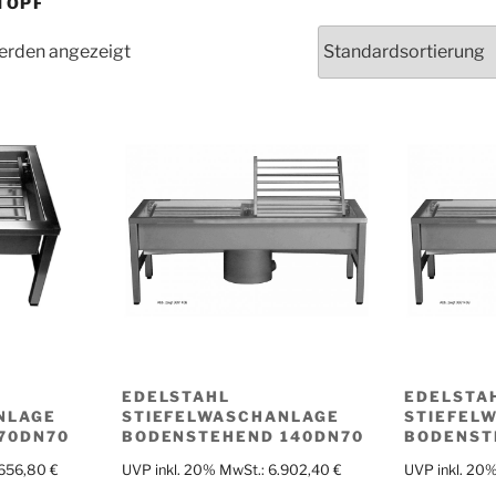
TOPF
werden angezeigt
EDELSTAHL
EDELSTA
NLAGE
STIEFELWASCHANLAGE
STIEFEL
70DN70
BODENSTEHEND 140DN70
BODENST
.656,80
€
UVP inkl. 20% MwSt.:
6.902,40
€
UVP inkl. 20