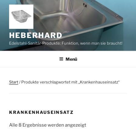
Zum
Inhalt
springen
HEBERHARD
Edelstahl-Sanitär-Produkte: Funktion, wenn man sie braucht!
Menü
Start
/ Produkte verschlagwortet mit „Krankenhauseinsatz“
KRANKENHAUSEINSATZ
Alle 8 Ergebnisse werden angezeigt