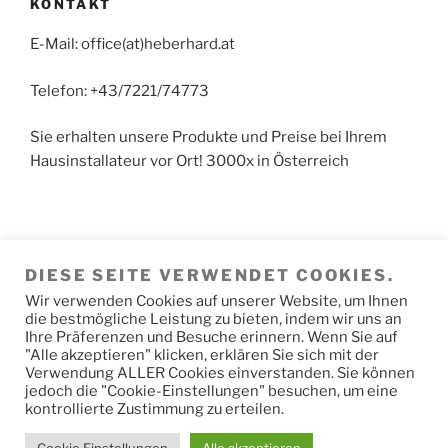
KONTAKT
E-Mail: office(at)heberhard.at
Telefon: +43/7221/74773
Sie erhalten unsere Produkte und Preise bei Ihrem
Hausinstallateur vor Ort! 3000x in Österreich
Achtung: Kein Detail-Vertrieb in Hörsching. Der
DIESE SEITE VERWENDET COOKIES.
Versand der Fertigungs-Produkte erfolgt direkt von
den Produktionswerken. Paketwarenversand erfolgt
Wir verwenden Cookies auf unserer Website, um Ihnen
die bestmögliche Leistung zu bieten, indem wir uns an
vom Speditions-Hochregal-Lager.
Ihre Präferenzen und Besuche erinnern. Wenn Sie auf
"Alle akzeptieren" klicken, erklären Sie sich mit der
Verwendung ALLER Cookies einverstanden. Sie können
jedoch die "Cookie-Einstellungen" besuchen, um eine
kontrollierte Zustimmung zu erteilen.
Datenschutzerklärung