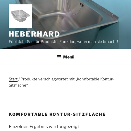
Zum
Inhalt
springen
HEBERHARD
Edelstahl-Sanitär-Produkte: Funktion, wenn man sie braucht!
Menü
Start
/ Produkte verschlagwortet mit „Komfortable Kontur-
Sitzfläche“
KOMFORTABLE KONTUR-SITZFLÄCHE
Einzelnes Ergebnis wird angezeigt