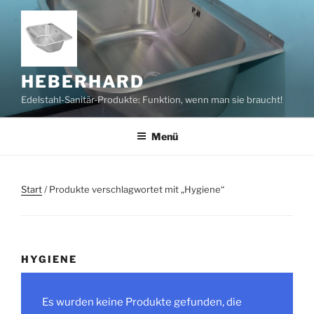
Zum
Inhalt
springen
HEBERHARD
Edelstahl-Sanitär-Produkte: Funktion, wenn man sie braucht!
Menü
Start
/ Produkte verschlagwortet mit „Hygiene“
HYGIENE
Es wurden keine Produkte gefunden, die