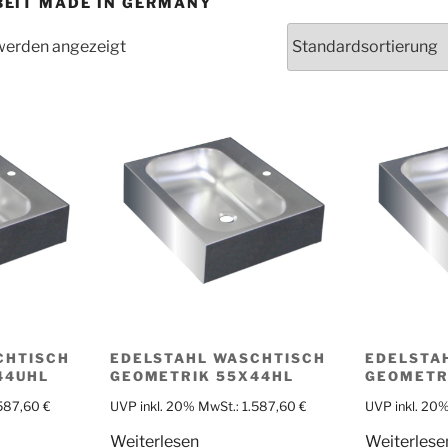
EIT MADE IN GERMANY
 werden angezeigt
CHTISCH
EDELSTAHL WASCHTISCH
EDELSTA
44UHL
GEOMETRIK 55X44HL
GEOMETR
.587,60
€
UVP inkl. 20% MwSt.:
1.587,60
€
UVP inkl. 20
Weiterlesen
Weiterlese