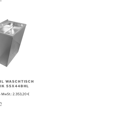
HL WASCHTISCH
IK 55X44BHL
% MwSt.:
2.353,20
€
n