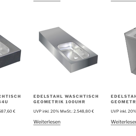
CHTISCH
EDELSTAHL WASCHTISCH
EDELSTA
44U
GEOMETRIK 100UHR
GEOMETR
.587,60
€
UVP inkl. 20% MwSt.:
2.548,80
€
UVP inkl. 20
Weiterlesen
Weiterlese