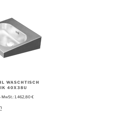
HL WASCHTISCH
IK 40X38U
% MwSt.:
1.462,80
€
n