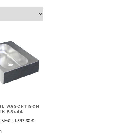
HL WASCHTISCH
IK 55×44
% MwSt.:
1.587,60
€
n