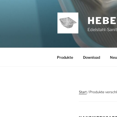
Zum
Inhalt
springen
HEB
Edelstahl-Sani
Produkte
Download
Neu
Start
/ Produkte versch