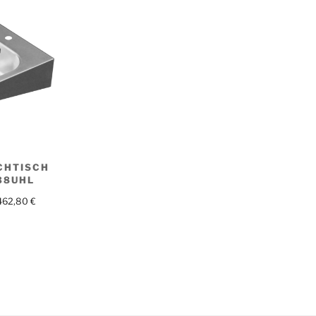
CHTISCH
38UHL
.462,80
€