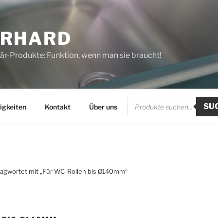
ERHARD
tär-Produkte: Funktion, wenn man sie braucht!
Products
SU
search
igkeiten
Kontakt
Über uns
lagwortet mit „Für WC-Rollen bis Ø140mm“