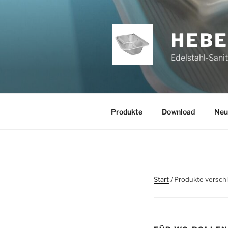
Zum
Inhalt
springen
HEB
Edelstahl-Sani
Produkte
Download
Neu
Start
/ Produkte versch