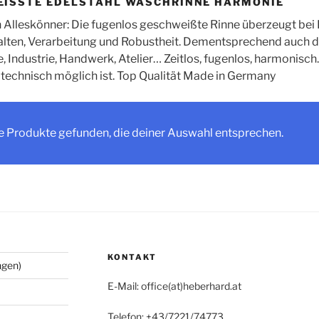
ISSTE EDELSTAHL WASCHRINNE HARMONIE
n Alleskönner: Die fugenlos geschweißte Rinne überzeugt bei
lten, Verarbeitung und Robustheit. Dementsprechend auch da
e, Industrie, Handwerk, Atelier… Zeitlos, fugenlos, harmonisc
s technisch möglich ist. Top Qualität Made in Germany
e Produkte gefunden, die deiner Auswahl entsprechen.
KONTAKT
ngen)
E-Mail: office(at)heberhard.at
Telefon: +43/7221/74773