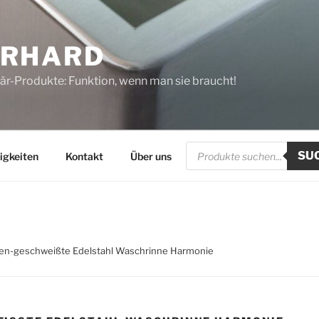
ERHARD
tär-Produkte: Funktion, wenn man sie braucht!
Products
SU
search
igkeiten
Kontakt
Über uns
nen-geschweißte Edelstahl Waschrinne Harmonie