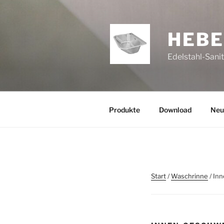
Zum
Inhalt
springen
HEB
Edelstahl-Sani
Produkte
Download
Neu
Start
/
Waschrinne
/ In