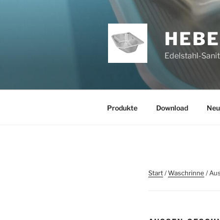
Zum
Inhalt
springen
HEB
Edelstahl-Sani
Produkte
Download
Neu
Start
/
Waschrinne
/ Au