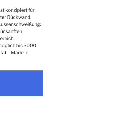
t konzipiert für
ster Rückwand.
: Aussenschweißung:
ür sanften
ereich,
 möglich bis 3000
tät – Made in