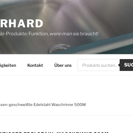
ERHARD
tär-Produkte: Funktion, wenn man sie braucht!
Products
SU
search
igkeiten
Kontakt
Über uns
ssen-geschweißte Edelstahl Waschrinne 500M