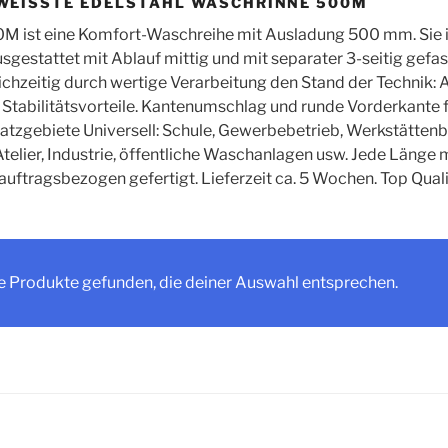
EISSTE EDELSTAHL WASCHRINNE 500M
M ist eine Komfort-Waschreihe mit Ausladung 500 mm. Sie is
gestattet mit Ablauf mittig und mit separater 3-seitig gefa
ichzeitig durch wertige Verarbeitung den Stand der Technik
Stabilitätsvorteile. Kantenumschlag und runde Vorderkante f
atzgebiete Universell: Schule, Gewerbebetrieb, Werkstättenb
Atelier, Industrie, öffentliche Waschanlagen usw. Jede Länge
auftragsbezogen gefertigt. Lieferzeit ca. 5 Wochen. Top Quali
e Produkte gefunden, die deiner Auswahl entsprechen.