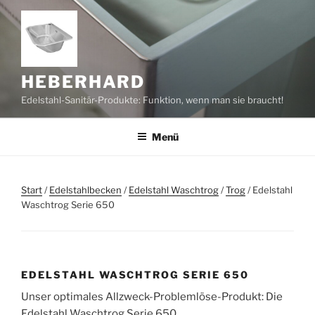
Zum
Inhalt
springen
HEBERHARD
Edelstahl-Sanitär-Produkte: Funktion, wenn man sie braucht!
Menü
Start
/
Edelstahlbecken
/
Edelstahl Waschtrog
/
Trog
/ Edelstahl
Waschtrog Serie 650
EDELSTAHL WASCHTROG SERIE 650
Unser optimales Allzweck-Problemlöse-Produkt: Die
Edelstahl Waschtrog Serie 650