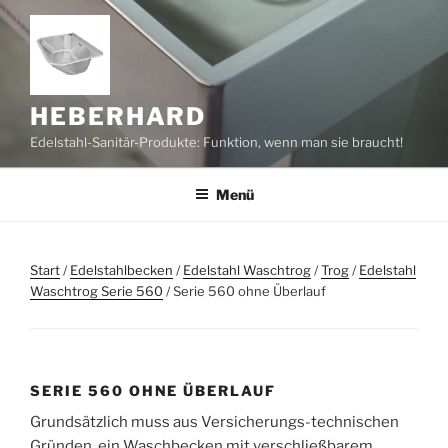
Zum
Inhalt
springen
HEBERHARD
Edelstahl-Sanitär-Produkte: Funktion, wenn man sie braucht!
Menü
Start
/
Edelstahlbecken
/
Edelstahl Waschtrog
/
Trog
/
Edelstahl
Waschtrog Serie 560
/ Serie 560 ohne Überlauf
SERIE 560 OHNE ÜBERLAUF
Grundsätzlich muss aus Versicherungs-technischen
Gründen, ein Waschbecken mit verschließbarem