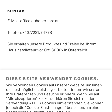
KONTAKT
E-Mail: office(at)heberhard.at
Telefon: +43/7221/74773
Sie erhalten unsere Produkte und Preise bei Ihrem
Hausinstallateur vor Ort! 3000x in Österreich
Achtung: Kein Detail-Vertrieb in Hörsching. Der
DIESE SEITE VERWENDET COOKIES.
Versand der Fertigungs-Produkte erfolgt direkt von
den Produktionswerken. Paketwarenversand erfolgt
Wir verwenden Cookies auf unserer Website, um Ihnen
die bestmögliche Leistung zu bieten, indem wir uns an
vom Speditions-Hochregal-Lager.
Ihre Präferenzen und Besuche erinnern. Wenn Sie auf
"Alle akzeptieren" klicken, erklären Sie sich mit der
Verwendung ALLER Cookies einverstanden. Sie können
jedoch die "Cookie-Einstellungen" besuchen, um eine