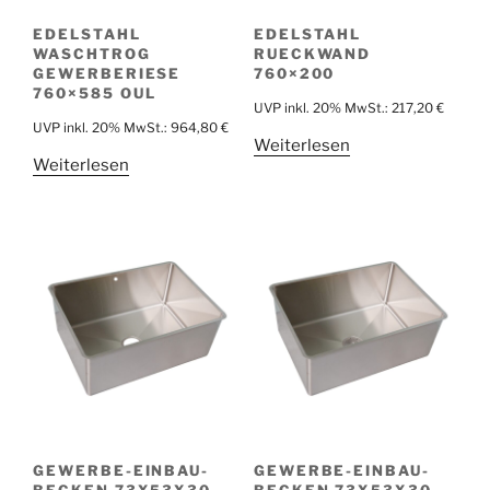
EDELSTAHL
EDELSTAHL
WASCHTROG
RUECKWAND
GEWERBERIESE
760×200
760×585 OUL
UVP inkl. 20% MwSt.:
217,20
€
UVP inkl. 20% MwSt.:
964,80
€
Weiterlesen
Weiterlesen
GEWERBE-EINBAU-
GEWERBE-EINBAU-
BECKEN 73X53X30
BECKEN 73X53X30