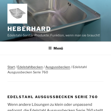
Zum
Inhalt
springen
HEBERHARD
Edelstahl-Sanitär-Produkte: Funktion, wenn man sie braucht!
Menü
Start
/
Edelstahlbecken
/
Ausgussbecken
/ Edelstahl
Ausgussbecken Serie 760
EDELSTAHL AUSGUSSBECKEN SERIE 760
Wenn andere Lösungen zu klein oder unpassend
geformt, die Edelstahl Ausgussbecken Serie 760 stellt