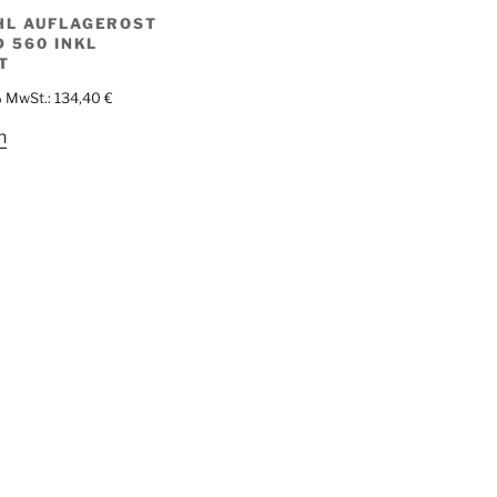
HL AUFLAGEROST
D 560 INKL
T
% MwSt.:
134,40
€
n