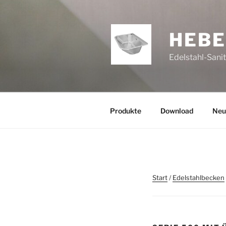
Zum
Inhalt
springen
HEB
Edelstahl-Sani
Produkte
Download
Neu
Start
/
Edelstahlbecken