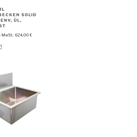
HL
BECKEN SOLID
ENV, ÜL,
ST
% MwSt.:
624,00
€
n