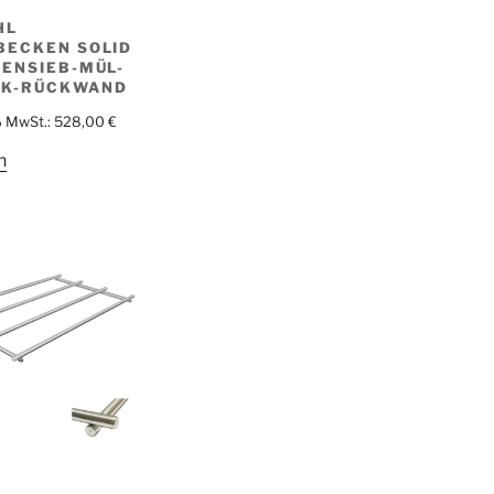
HL
BECKEN SOLID
ENSIEB-MÜL-
K-RÜCKWAND
% MwSt.:
528,00
€
n