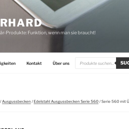
ERHARD
tär-Produkte: Funktion, wenn man sie braucht!
Products
SU
search
igkeiten
Kontakt
Über uns
/
Ausgussbecken
/
Edelstahl Ausgussbecken Serie 560
/ Serie 560 mit 