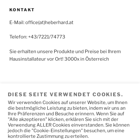
KONTAKT
E-Mail: office(at)heberhard.at
Telefon: +43/7221/74773
Sie erhalten unsere Produkte und Preise bei Ihrem
Hausinstallateur vor Ort! 3000x in Österreich
Achtung: Kein Detail-Vertrieb in Hörsching. Der
DIESE SEITE VERWENDET COOKIES.
Versand der Fertigungs-Produkte erfolgt direkt von
Wir verwenden Cookies auf unserer Website, um Ihnen
den Produktionswerken. Paketwarenversand erfolgt
die bestmögliche Leistung zu bieten, indem wir uns an
vom Speditions-Hochregal-Lager.
Ihre Präferenzen und Besuche erinnern. Wenn Sie auf
"Alle akzeptieren" klicken, erklären Sie sich mit der
Verwendung ALLER Cookies einverstanden. Sie können
jedoch die "Cookie-Einstellungen" besuchen, um eine
kontrollierte Zustimmung zu erteilen.