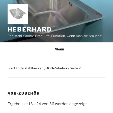
Zum
Inhalt
springen
HEBERHARD
Edelstahl-Sanitär-Produkte: Funktion, wenn man sie braucht!
Menü
Start
/
Edelstahlbecken
/
AGB-Zubehör
/ Seite 2
AGB-ZUBEHÖR
Ergebnisse 13 – 24 von 36 werden angezeigt