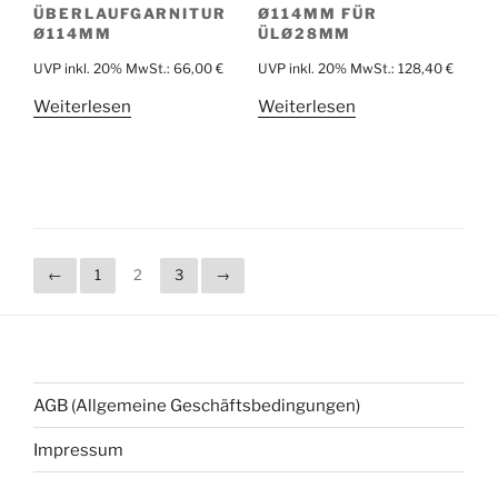
ÜBERLAUFGARNITUR
Ø114MM FÜR
Ø114MM
ÜLØ28MM
UVP inkl. 20% MwSt.:
66,00
€
UVP inkl. 20% MwSt.:
128,40
€
Weiterlesen
Weiterlesen
←
1
2
3
→
AGB (Allgemeine Geschäftsbedingungen)
Impressum